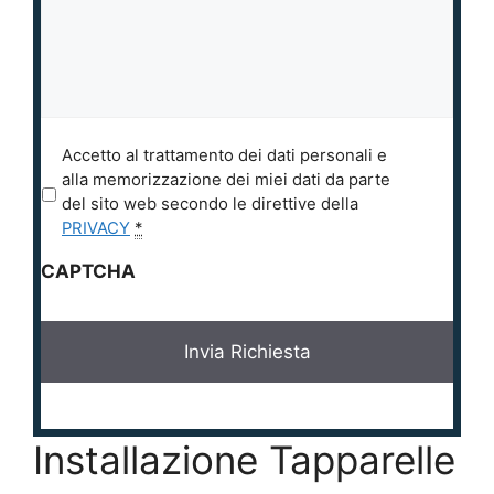
P
Accetto al trattamento dei dati personali e
r
alla memorizzazione dei miei dati da parte
i
del sito web secondo le direttive della
v
PRIVACY
*
a
CAPTCHA
c
y
*
Installazione Tapparelle