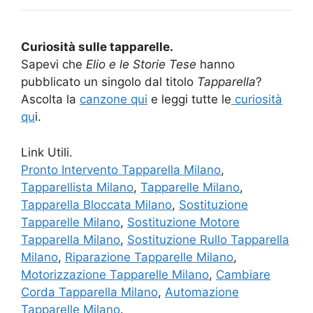
Curiosità sulle tapparelle.
Sapevi che
Elio e le Storie Tese
hanno
pubblicato un singolo dal titolo
Tapparella
?
Ascolta la
canzone qui
e leggi tutte le
curiosità
qu
i.
Link Utili.
Pronto Intervento Tapparella Milano
,
Tapparellista Milano
,
Tapparelle Milano
,
Tapparella Bloccata Milano
,
Sostituzione
Tapparelle Milano
,
Sostituzione Motore
Tapparella Milano
,
Sostituzione Rullo Tapparella
Milano
,
Riparazione Tapparelle Milano
,
Motorizzazione Tapparelle Milano
,
Cambiare
Corda Tapparella Milano
,
Automazione
Tapparelle Milano
.