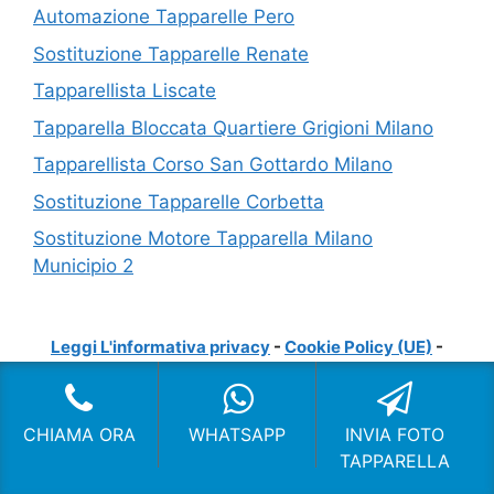
Automazione Tapparelle Pero
Sostituzione Tapparelle Renate
Tapparellista Liscate
Tapparella Bloccata Quartiere Grigioni Milano
Tapparellista Corso San Gottardo Milano
Sostituzione Tapparelle Corbetta
Sostituzione Motore Tapparella Milano
Municipio 2
Leggi L'informativa privacy
-
Cookie Policy (UE)
-
Mappa del Sito
COPYRIGHT [c] 2024 by -
Realizzazione siti internet
-
Solution Group Communication
|
Siti Roma
CHIAMA ORA
WHATSAPP
INVIA FOTO
TAPPARELLA