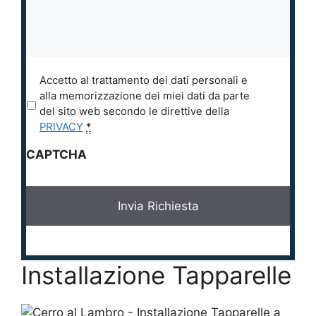
P
Accetto al trattamento dei dati personali e
r
alla memorizzazione dei miei dati da parte
i
del sito web secondo le direttive della
v
PRIVACY
*
a
CAPTCHA
c
y
*
Installazione Tapparelle