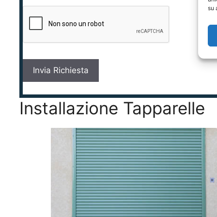
v
su 
a
c
y
*
Installazione Tapparelle