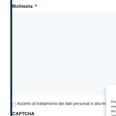
Richiesta
*
Per
P
Accetto al trattamento dei dati personali e alla memori
mem
r
tec
CAPTCHA
i
uni