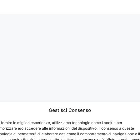
Gestisci Consenso
 fornire le migliori esperienze, utilizziamo tecnologie come i cookie per
zzazione dei miei dati da parte del sito web secondo le direttiv
orizzare e/o accedere alle informazioni del dispositivo. Il consenso a queste
nologie ci permetterà di elaborare dati come il comportamento di navigazione o 
ci su questo sito. Non acconsentire o ritirare il consenso può influire negativame