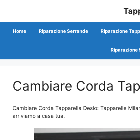
Vai
Tapp
al
contenuto
Home
Riparazione Serrande
Riparazione Tapp
Riparazione 
Cambiare Corda Tap
Cambiare Corda Tapparella Desio: Tapparelle Milano
arriviamo a casa tua.