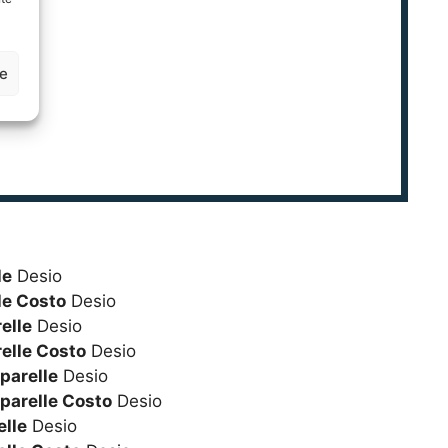
ze
le
Desio
le Costo
Desio
elle
Desio
elle Costo
Desio
parelle
Desio
parelle Costo
Desio
lle
Desio