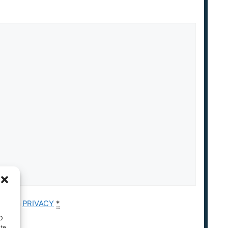
e della
PRIVACY
*
ID
nte