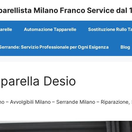
arellista Milano Franco Service dal
arelle
Automazione Tapparelle
Sostituzione Rullo T
Serrande: Servizio Professionale per Ogni Esigenza
Blog
parella Desio
 – Avvolgibili Milano – Serrande Milano – Riparazione, 