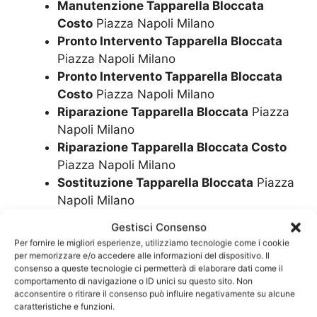
Manutenzione Tapparella Bloccata
Costo
Piazza Napoli Milano
Pronto Intervento Tapparella Bloccata
Piazza Napoli Milano
Pronto Intervento Tapparella Bloccata
Costo
Piazza Napoli Milano
Riparazione Tapparella Bloccata
Piazza
Napoli Milano
Riparazione Tapparella Bloccata Costo
Piazza Napoli Milano
Sostituzione Tapparella Bloccata
Piazza
Napoli Milano
Sostituzione Tapparella Bloccata Costo
Gestisci Consenso
Piazza Napoli Milano
Per fornire le migliori esperienze, utilizziamo tecnologie come i cookie
Cambiare Tapparella Bloccata
Piazza
per memorizzare e/o accedere alle informazioni del dispositivo. Il
consenso a queste tecnologie ci permetterà di elaborare dati come il
Napoli Milano
comportamento di navigazione o ID unici su questo sito. Non
Cambiare Tapparella Bloccata Costo
acconsentire o ritirare il consenso può influire negativamente su alcune
Piazza Napoli Milano
caratteristiche e funzioni.