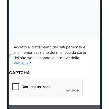
P
Accetto al trattamento dei dati personali e
r
alla memorizzazione dei miei dati da parte
i
del sito web secondo le direttive della
v
PRIVACY
*
a
CAPTCHA
c
y
*