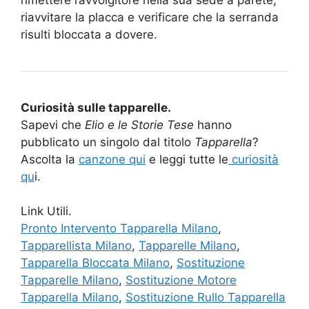
riavvitare la placca e verificare che la serranda
risulti bloccata a dovere.
Curiosità sulle tapparelle.
Sapevi che
Elio e le Storie Tese
hanno
pubblicato un singolo dal titolo
Tapparella
?
Ascolta la
canzone qui
e leggi tutte le
curiosità
qu
i.
Link Utili.
Pronto Intervento Tapparella Milano
,
Tapparellista Milano
,
Tapparelle Milano
,
Tapparella Bloccata Milano
,
Sostituzione
Tapparelle Milano
,
Sostituzione Motore
Tapparella Milano
,
Sostituzione Rullo Tapparella