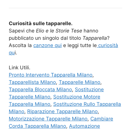
Curiosità sulle tapparelle.
Sapevi che
Elio e le Storie Tese
hanno
pubblicato un singolo dal titolo
Tapparella
?
Ascolta la
canzone qui
e leggi tutte le
curiosità
qu
i.
Link Utili.
Pronto Intervento Tapparella Milano
,
Tapparellista Milano
,
Tapparelle Milano
,
Tapparella Bloccata Milano
,
Sostituzione
Tapparelle Milano
,
Sostituzione Motore
Tapparella Milano
,
Sostituzione Rullo Tapparella
Milano
,
Riparazione Tapparelle Milano
,
Motorizzazione Tapparelle Milano
,
Cambiare
Corda Tapparella Milano
,
Automazione