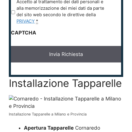
P
Accetto al trattamento dei dati personali e
r
alla memorizzazione dei miei dati da parte
i
del sito web secondo le direttive della
v
PRIVACY
*
a
CAPTCHA
c
y
*
Installazione Tapparelle
Installazione Tapparelle a Milano e Provincia
Apertura Tapparelle
Cornaredo