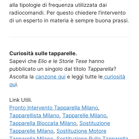
alla tipologie di frequenza utilizzata dai
radiocomandi. Per questo chiedere l’intervento
di un esperto in materia è sempre buona prassi.
Curiosità sulle tapparelle.
Sapevi che
Elio e le Storie Tese
hanno
pubblicato un singolo dal titolo
Tapparella
?
Ascolta la
canzone qui
e leggi tutte le
curiosità
qu
i.
Link Utili.
Pronto Intervento Tapparella Milano
,
Tapparellista Milano
,
Tapparelle Milano
,
Tapparella Bloccata Milano
,
Sostituzione
Tapparelle Milano
,
Sostituzione Motore
Tapparella Milano
,
Sostituzione Rullo Tapparella