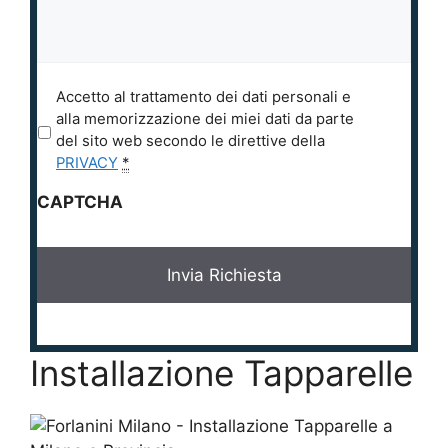
P
Accetto al trattamento dei dati personali e
r
alla memorizzazione dei miei dati da parte
i
del sito web secondo le direttive della
v
PRIVACY
*
a
CAPTCHA
c
y
*
Installazione Tapparelle