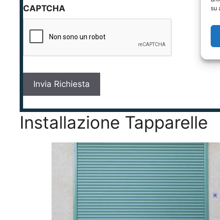
CAPTCHA
su 
i
v
a
c
y
*
Installazione Tapparelle