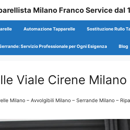
arellista Milano Franco Service dal
arelle
Automazione Tapparelle
Sostituzione Rullo T
Serrande: Servizio Professionale per Ogni Esigenza
Blog
le Viale Cirene Milano
elle Milano – Avvolgibili Milano – Serrande Milano – Rip