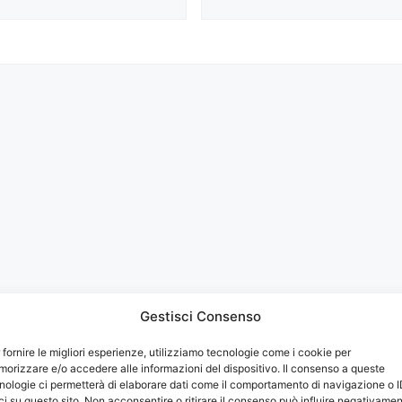
Gestisci Consenso
 fornire le migliori esperienze, utilizziamo tecnologie come i cookie per
orizzare e/o accedere alle informazioni del dispositivo. Il consenso a queste
zzazione dei miei dati da parte del sito web secondo le direttiv
nologie ci permetterà di elaborare dati come il comportamento di navigazione o 
ci su questo sito. Non acconsentire o ritirare il consenso può influire negativame