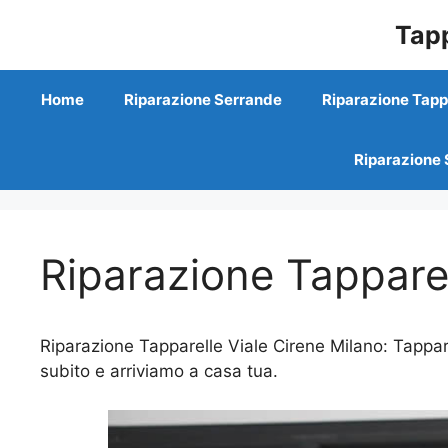
Vai
Tapp
al
contenuto
Home
Riparazione Serrande
Riparazione Tapp
Riparazione 
Riparazione Tapparel
Riparazione Tapparelle Viale Cirene Milano: Tappar
subito e arriviamo a casa tua.