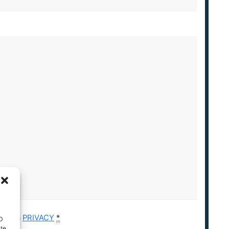
e della
PRIVACY
*
ID
nte