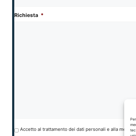
Richiesta
*
Per
mem
P
Accetto al trattamento dei dati personali e alla memori
tec
r
uni