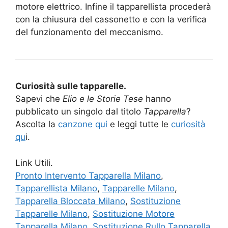
motore elettrico. Infine il tapparellista procederà
con la chiusura del cassonetto e con la verifica
del funzionamento del meccanismo.
Curiosità sulle tapparelle.
Sapevi che
Elio e le Storie Tese
hanno
pubblicato un singolo dal titolo
Tapparella
?
Ascolta la
canzone qui
e leggi tutte le
curiosità
qu
i.
Link Utili.
Pronto Intervento Tapparella Milano
,
Tapparellista Milano
,
Tapparelle Milano
,
Tapparella Bloccata Milano
,
Sostituzione
Tapparelle Milano
,
Sostituzione Motore
Tapparella Milano
,
Sostituzione Rullo Tapparella