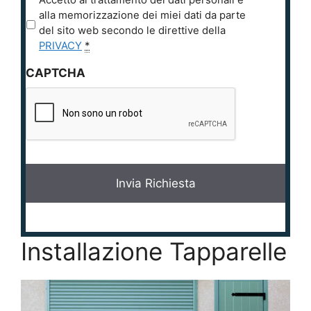
r
alla memorizzazione dei miei dati da parte
i
del sito web secondo le direttive della
v
PRIVACY
*
a
CAPTCHA
c
y
*
Installazione Tapparelle