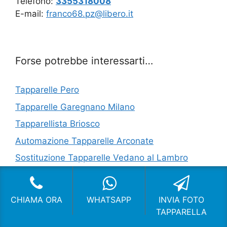
Telefono:
3355318008
E-mail:
franco68.pz@libero.it
Forse potrebbe interessarti…
Tapparelle Pero
Tapparelle Garegnano Milano
Tapparellista Briosco
Automazione Tapparelle Arconate
Sostituzione Tapparelle Vedano al Lambro
Cambiare Corda Tapparella San Donato
Milanese
CHIAMA ORA
WHATSAPP
INVIA FOTO
Cambiare Corda Tapparella Limbiate
TAPPARELLA
Cambiare Corda Tapparella Crocetta Milano