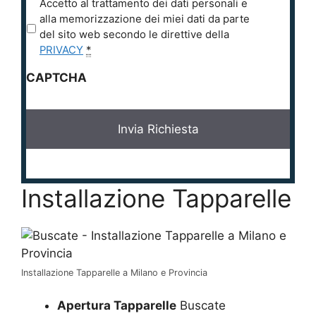
P
Accetto al trattamento dei dati personali e
r
alla memorizzazione dei miei dati da parte
i
del sito web secondo le direttive della
v
PRIVACY
*
a
CAPTCHA
c
y
*
Installazione Tapparelle
Installazione Tapparelle a Milano e Provincia
Apertura Tapparelle
Buscate