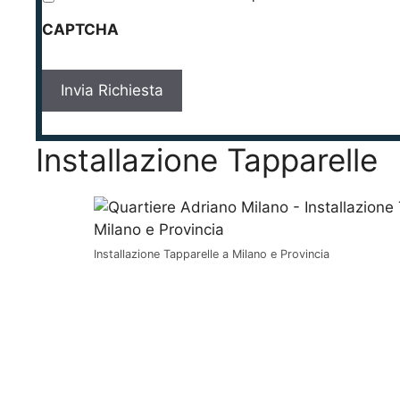
r
CAPTCHA
i
v
a
c
y
*
Installazione Tapparelle
Installazione Tapparelle a Milano e Provincia