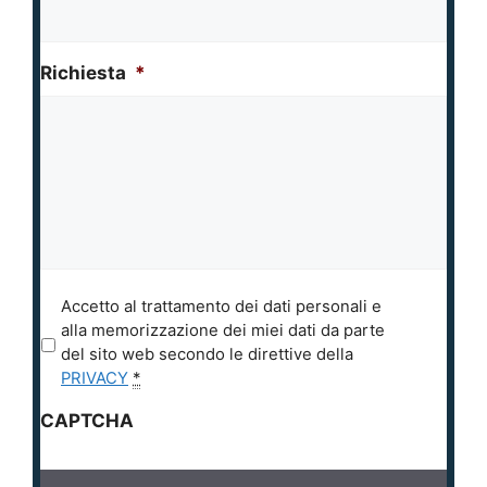
Richiesta
*
P
Accetto al trattamento dei dati personali e
r
alla memorizzazione dei miei dati da parte
i
del sito web secondo le direttive della
v
PRIVACY
*
a
CAPTCHA
c
y
*