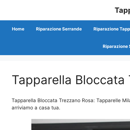
Vai
Tapp
al
contenuto
Home
Riparazione Serrande
Riparazione Tapp
Riparazione 
Tapparella Bloccata
Tapparella Bloccata Trezzano Rosa: Tapparelle Mila
arriviamo a casa tua.