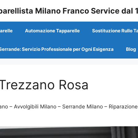
arellista Milano Franco Service dal
arelle
Automazione Tapparelle
Sostituzione Rullo T
Serrande: Servizio Professionale per Ogni Esigenza
Blog
 Trezzano Rosa
no – Avvolgibili Milano – Serrande Milano – Riparazione,