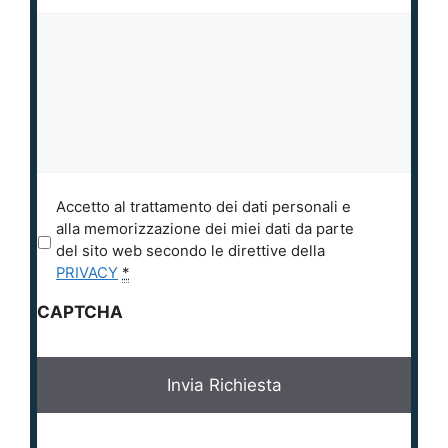
P
Accetto al trattamento dei dati personali e
r
alla memorizzazione dei miei dati da parte
i
del sito web secondo le direttive della
v
PRIVACY
*
a
CAPTCHA
c
y
*