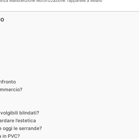
stenza Manutenzione Motorizzazione Tapparelle a Milano
no
onfronto
 commercio?
olgibili blindati?
rdare l’estetica
te oggi le serrande?
a in PVC?