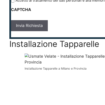
P
Accetto al trattamento dei dati personali e alla memori
r
CAPTCHA
i
v
a
c
y
*
Installazione Tapparelle
Installazione Tapparelle a Milano e Provincia