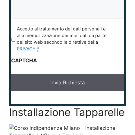
P
Accetto al trattamento dei dati personali e
r
alla memorizzazione dei miei dati da parte
i
del sito web secondo le direttive della
v
PRIVACY
*
a
CAPTCHA
c
y
*
Installazione Tapparelle